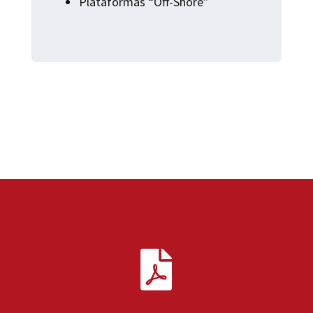
Plataformas
“
Off-Shore
”
