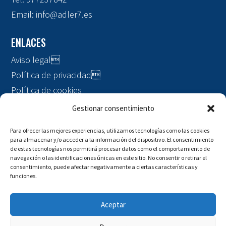
Email:
info@adler7.es
ENLACES
Aviso legal

Política de privacidad

Política de cookies
Gestionar consentimiento
Marketing digital y posicionamiento por
Agencia SEO
Mussara.com
Para ofrecer las mejores experiencias, utilizamos tecnologías como las cookies
para almacenar y/o acceder a la información del dispositivo. El consentimiento
de estas tecnologías nos permitirá procesar datos como el comportamiento de
navegación o las identificaciones únicas en este sitio. No consentir o retirar el
consentimiento, puede afectar negativamente a ciertas características y
funciones.
Aceptar