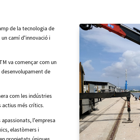
amp de la tecnologia de
 un camí d’innovació i
 TM va començar com un
 el desenvolupament de
nera com les indústries
 actius més crítics.
s apassionats, l’empresa
xics, elastòmers i
en propietats úniques.