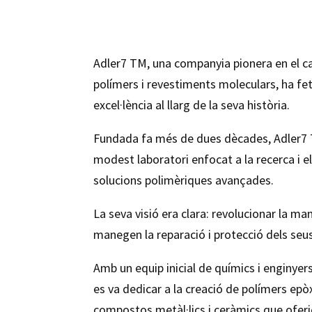
Adler7 TM, una companyia pionera en el c
polímers i revestiments moleculars, ha fet
excel·lència al llarg de la seva història.
Fundada fa més de dues dècades, Adler7
modest laboratori enfocat a la recerca i
solucions polimèriques avançades.
La seva visió era clara: revolucionar la ma
manegen la reparació i protecció dels seus
Amb un equip inicial de químics i enginyer
es va dedicar a la creació de polímers epò
compostos metàl·lics i ceràmics que oferi