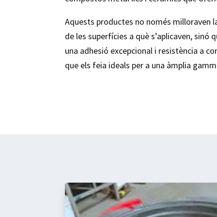
Aquests productes no només milloraven la 
de les superfícies a què s’aplicaven, sin
una adhesió excepcional i resistència a c
que els feia ideals per a una àmplia gamma